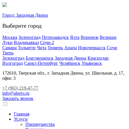
Город:
Западная Двина
Выберите город
Москва
Зеленоград
Петрозаводск
Ялта
Воронеж
Великие
Луки
Владикавказ
Сочи-2
Самара
Тольятти
Чита
Тюмень
Анапа
Новочеркасск
Сочи
Тверь
Зеленоград
Благовещенск
Западная Двина
Краснодар
Волгоград
Санкт-Петербург
Челябинск
Ульяновск
172610, Тверская обл., г. Западная Двина, ул. Школьная, д. 17,
офис 3
+7 (963) 219-47-77
info@alsero.ru
Заказать звонок
Главная
Услуги
Преимущества