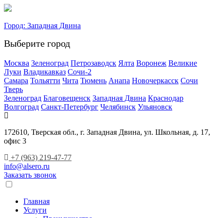
Город:
Западная Двина
Выберите город
Москва
Зеленоград
Петрозаводск
Ялта
Воронеж
Великие
Луки
Владикавказ
Сочи-2
Самара
Тольятти
Чита
Тюмень
Анапа
Новочеркасск
Сочи
Тверь
Зеленоград
Благовещенск
Западная Двина
Краснодар
Волгоград
Санкт-Петербург
Челябинск
Ульяновск
172610, Тверская обл., г. Западная Двина, ул. Школьная, д. 17,
офис 3
+7 (963) 219-47-77
info@alsero.ru
Заказать звонок
Главная
Услуги